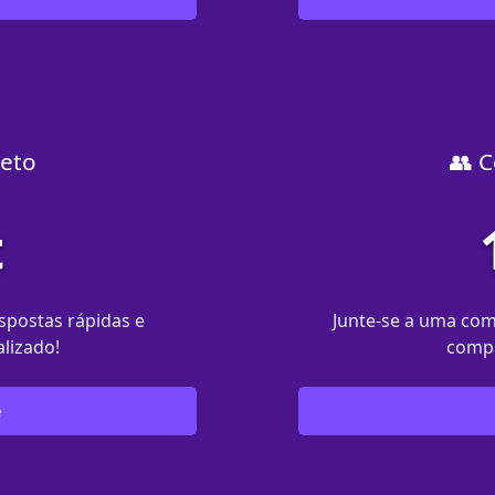
reto
👥 
t
espostas rápidas e
Junte-se a uma com
lizado!
compa
e