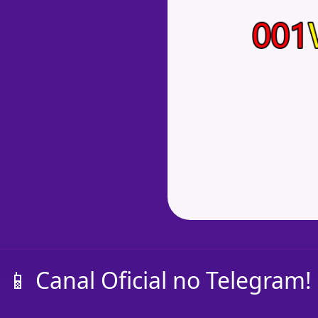
📱 Canal Oficial no Telegram!