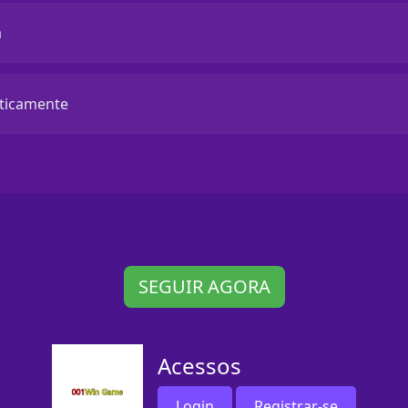
a
aticamente
SEGUIR AGORA
Acessos
Login
Registrar-se