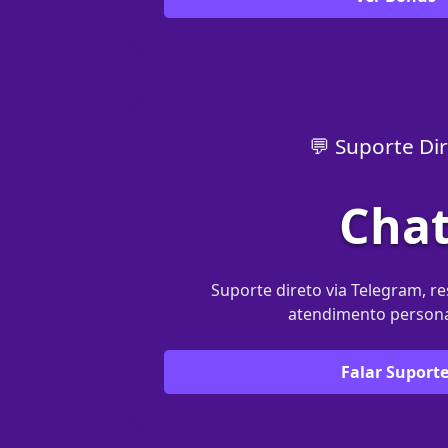
💬 Suporte Di
Cha
Suporte direto via Telegram, r
atendimento persona
Falar Suport