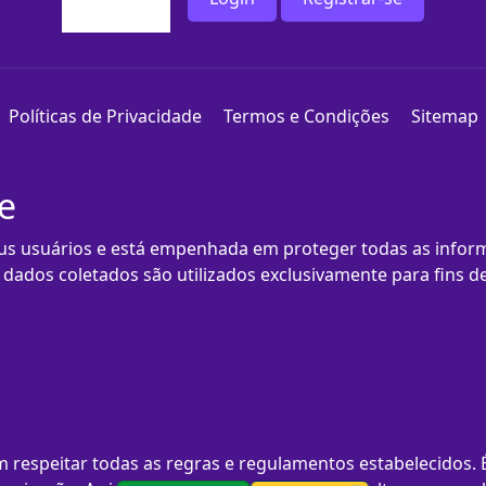
Políticas de Privacidade
Termos e Condições
Sitemap
de
eus usuários e está empenhada em proteger todas as infor
dados coletados são utilizados exclusivamente para fins d
espeitar todas as regras e regulamentos estabelecidos. É