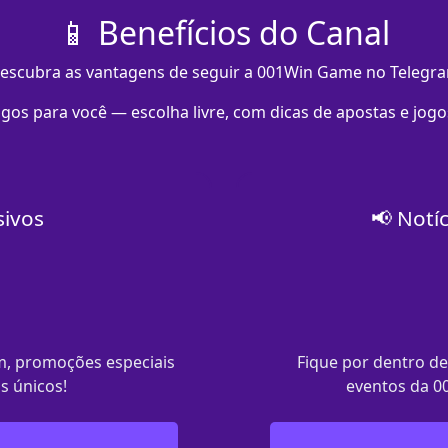
📱 Benefícios do Canal
escubra as vantagens de seguir a 001Win Game no Telegr
os para você — escolha livre, com dicas de apostas e jogos
sivos
📢 Notí
m, promoções especiais
Fique por dentro d
s únicos!
eventos da 0