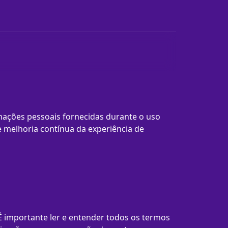
mações pessoais fornecidas durante o uso
e melhoria contínua da experiência de
 importante ler e entender todos os termos