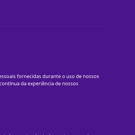
essoais fornecidas durante o uso de nossos
 contínua da experiência de nossos