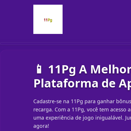
📱 11Pg A Melho
Plataforma de A
Cadastre-se na 11Pg para ganhar bônus
recarga. Com a 11Pg, você tem acesso a
uma experiência de jogo inigualável. J
agora!