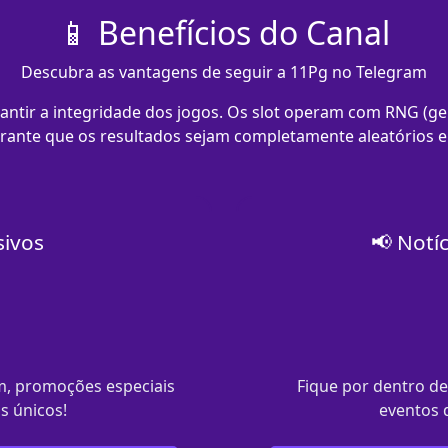
📱 Benefícios do Canal
Descubra as vantagens de seguir a 11Pg no Telegram
rantir a integridade dos jogos. Os slot operam com RNG (ge
rante que os resultados sejam completamente aleatórios e 
sivos
📢 Notí
m, promoções especiais
Fique por dentro d
s únicos!
eventos 