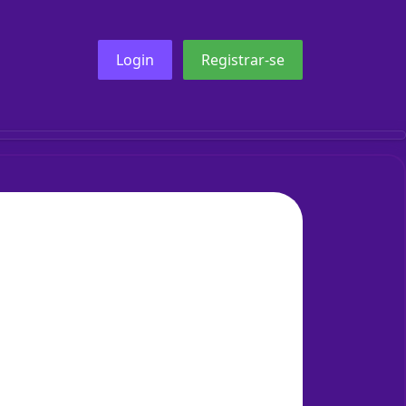
Login
Registrar-se