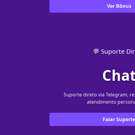
Ver Bônus
💬 Suporte Di
Cha
Suporte direto via Telegram, r
atendimento persona
Falar Suport