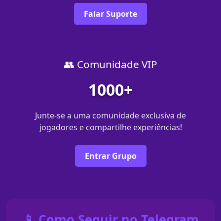
Falar Suporte
👥 Comunidade VIP
1000+
Junte-se a uma comunidade exclusiva de
jogadores e compartilhe experiências!
Entrar Grupo
📱 Como Seguir no Telegram