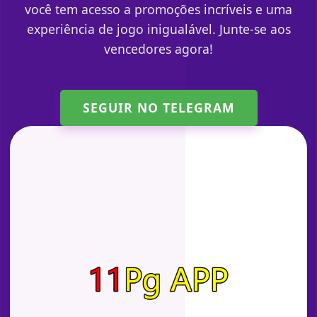
você tem acesso a promoções incríveis e uma
experiência de jogo inigualável. Junte-se aos
vencedores agora!
SEGUIR NO TELEGRAM