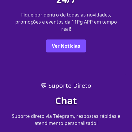
Fique por dentro de todas as novidades,
promoções e eventos da 11Pg APP em tempo
real!
Ver Notícias
💬 Suporte Direto
Chat
Suporte direto via Telegram, respostas rápidas e
atendimento personalizado!