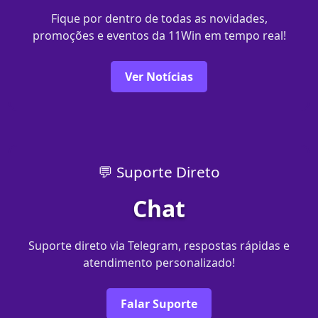
Fique por dentro de todas as novidades,
promoções e eventos da 11Win em tempo real!
Ver Notícias
💬 Suporte Direto
Chat
Suporte direto via Telegram, respostas rápidas e
atendimento personalizado!
Falar Suporte