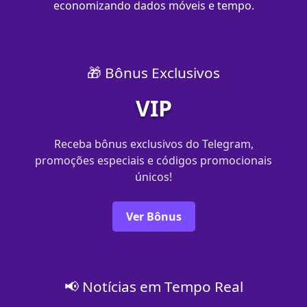
economizando dados móveis e tempo.
🎁 Bônus Exclusivos
VIP
Receba bônus exclusivos do Telegram,
promoções especiais e códigos promocionais
únicos!
Ver Bônus
📢 Notícias em Tempo Real