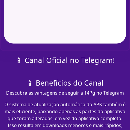
📱 Canal Oficial no Telegram!
📱 Benefícios do Canal
Descubra as vantagens de seguir a 14Pg no Telegram
O sistema de atualização automática do APK também é
mais eficiente, baixando apenas as partes do aplicativo
que foram alteradas, em vez do aplicativo completo.
Isso resulta em downloads menores e mais rápidos,