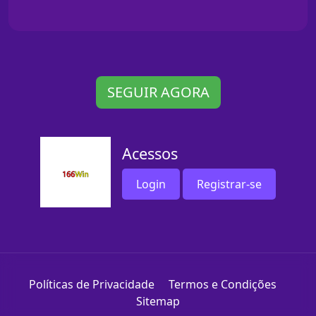
SEGUIR AGORA
Acessos
Login
Registrar-se
Políticas de Privacidade
Termos e Condições
Sitemap