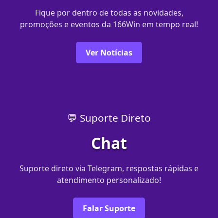
Fique por dentro de todas as novidades,
promoções e eventos da 166Win em tempo real!
Ver Notícias
💬 Suporte Direto
Chat
Suporte direto via Telegram, respostas rápidas e
atendimento personalizado!
Falar Suporte