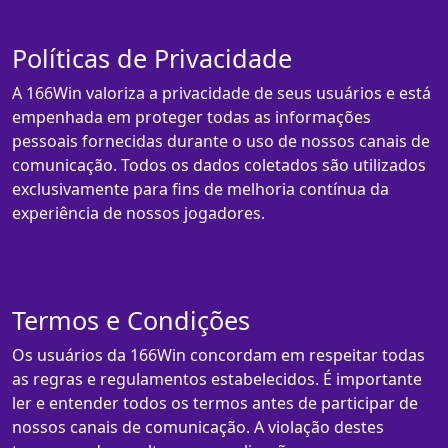
Políticas de Privacidade
A 166Win valoriza a privacidade de seus usuários e está
empenhada em proteger todas as informações
pessoais fornecidas durante o uso de nossos canais de
comunicação. Todos os dados coletados são utilizados
exclusivamente para fins de melhoria contínua da
experiência de nossos jogadores.
Termos e Condições
Os usuários da 166Win concordam em respeitar todas
as regras e regulamentos estabelecidos. É importante
ler e entender todos os termos antes de participar de
nossos canais de comunicação. A violação destes