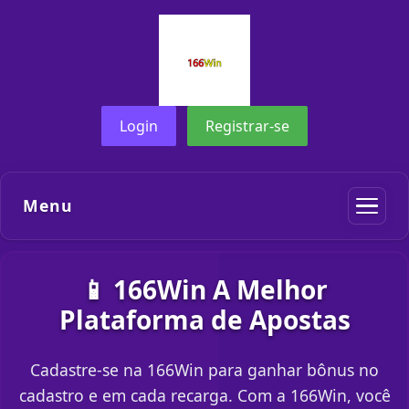
Login
Registrar-se
Menu
📱 166Win A Melhor
Plataforma de Apostas
Cadastre-se na 166Win para ganhar bônus no
cadastro e em cada recarga. Com a 166Win, você