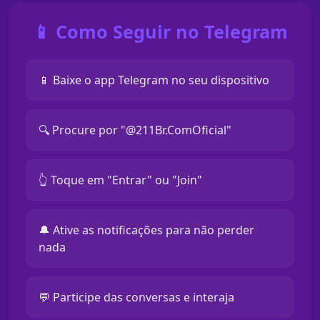
📱 Como Seguir no Telegram
📱 Baixe o app Telegram no seu dispositivo
🔍 Procure por "@211Br.ComOficial"
👆 Toque em "Entrar" ou "Join"
🔔 Ative as notificações para não perder
nada
💬 Participe das conversas e interaja