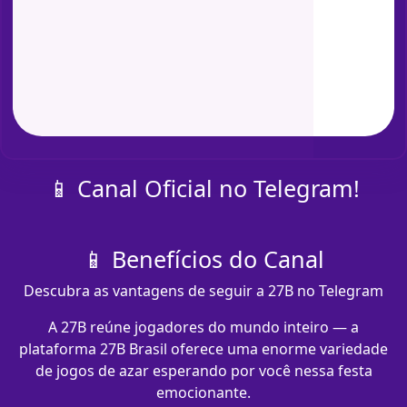
📱 Canal Oficial no Telegram!
📱 Benefícios do Canal
Descubra as vantagens de seguir a 27B no Telegram
A 27B reúne jogadores do mundo inteiro — a
plataforma 27B Brasil oferece uma enorme variedade
de jogos de azar esperando por você nessa festa
emocionante.