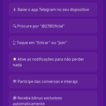
📱 Baixe o app Telegram no seu dispositivo
🔍 Procure por "@27BOficial"
👆 Toque em "Entrar" ou "Join"
🔔 Ative as notificações para não perder
nada
💬 Participe das conversas e interaja
🎁 Receba bônus exclusivos
automaticamente