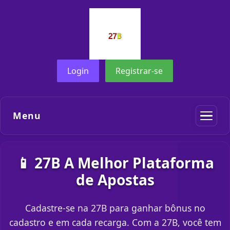
Login
Registrar-se
Menu
📱 27B A Melhor Plataforma
de Apostas
Cadastre-se na 27B para ganhar bônus no
cadastro e em cada recarga. Com a 27B, você tem