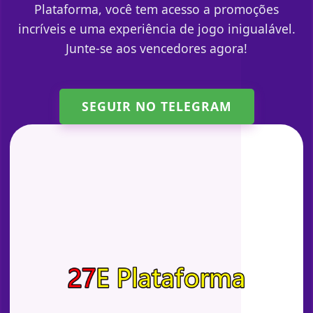
Plataforma, você tem acesso a promoções
incríveis e uma experiência de jogo inigualável.
Junte-se aos vencedores agora!
SEGUIR NO TELEGRAM