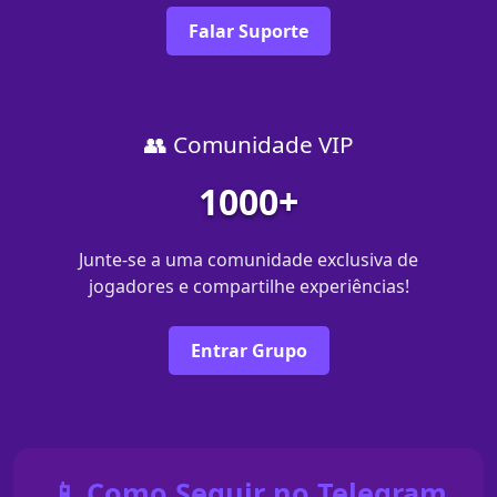
Falar Suporte
👥 Comunidade VIP
1000+
Junte-se a uma comunidade exclusiva de
jogadores e compartilhe experiências!
Entrar Grupo
📱 Como Seguir no Telegram