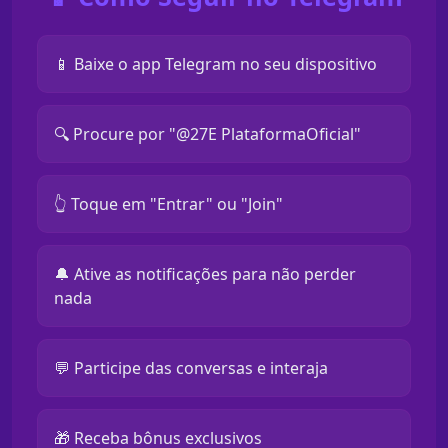
📱 Baixe o app Telegram no seu dispositivo
🔍 Procure por "@27E PlataformaOficial"
👆 Toque em "Entrar" ou "Join"
🔔 Ative as notificações para não perder
nada
💬 Participe das conversas e interaja
🎁 Receba bônus exclusivos