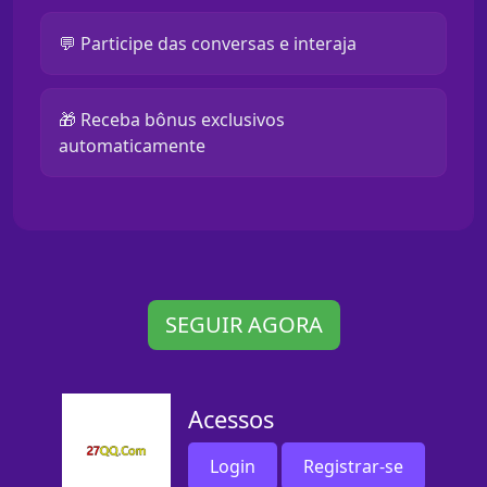
💬 Participe das conversas e interaja
🎁 Receba bônus exclusivos
automaticamente
SEGUIR AGORA
Acessos
Login
Registrar-se