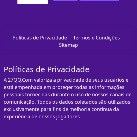
Políticas de Privacidade
Termos e Condições
Sitemap
Políticas de Privacidade
A 27QQ.Com valoriza a privacidade de seus usuários e
está empenhada em proteger todas as informações
pessoais fornecidas durante o uso de nossos canais de
comunicação. Todos os dados coletados são utilizados
exclusivamente para fins de melhoria contínua da
experiência de nossos jogadores.