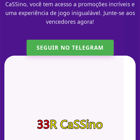
CaSSino, você tem acesso a promoções incríveis e
uma experiência de jogo inigualável. Junte-se aos
vencedores agora!
SEGUIR NO TELEGRAM