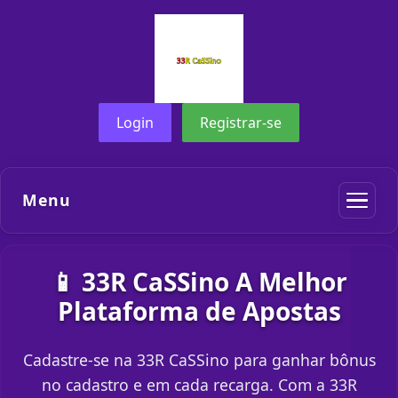
Login
Registrar-se
Menu
📱 33R CaSSino A Melhor
Plataforma de Apostas
Cadastre-se na 33R CaSSino para ganhar bônus
no cadastro e em cada recarga. Com a 33R