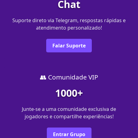
Chat
Suporte direto via Telegram, respostas rápidas e
atendimento personalizado!
Falar Suporte
👥 Comunidade VIP
1000+
Junte-se a uma comunidade exclusiva de
jogadores e compartilhe experiências!
Entrar Grupo