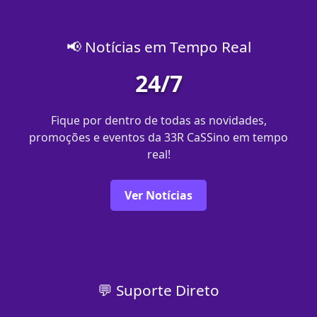
📢 Notícias em Tempo Real
24/7
Fique por dentro de todas as novidades,
promoções e eventos da 33R CaSSino em tempo
real!
Ver Notícias
💬 Suporte Direto