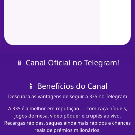
📱 Canal Oficial no Telegram!
📱 Benefícios do Canal
Descubra as vantagens de seguir a 33S no Telegram
A 33S é a melhor em reputação — com caça-níqueis,
jogos de mesa, vídeo pôquer e crupiês ao vivo.
Recargas rápidas, saques ainda mais rápidos e chances
reais de prêmios milionários.