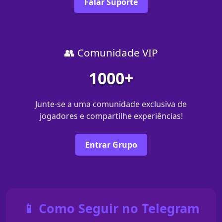
Falar Suporte
👥 Comunidade VIP
1000+
Junte-se a uma comunidade exclusiva de
jogadores e compartilhe experiências!
Entrar Grupo
📱 Como Seguir no Telegram