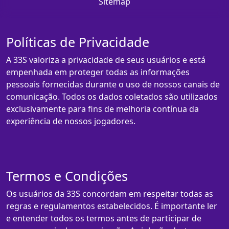
Sitemap
Políticas de Privacidade
A 33S valoriza a privacidade de seus usuários e está
empenhada em proteger todas as informações
pessoais fornecidas durante o uso de nossos canais de
comunicação. Todos os dados coletados são utilizados
exclusivamente para fins de melhoria contínua da
experiência de nossos jogadores.
Termos e Condições
Os usuários da 33S concordam em respeitar todas as
regras e regulamentos estabelecidos. É importante ler
e entender todos os termos antes de participar de