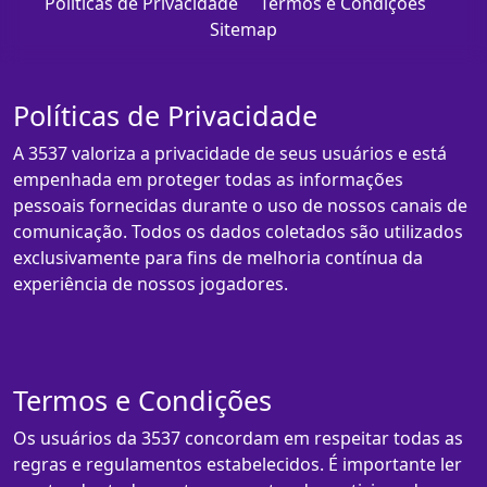
Políticas de Privacidade
Termos e Condições
Sitemap
Políticas de Privacidade
A 3537 valoriza a privacidade de seus usuários e está
empenhada em proteger todas as informações
pessoais fornecidas durante o uso de nossos canais de
comunicação. Todos os dados coletados são utilizados
exclusivamente para fins de melhoria contínua da
experiência de nossos jogadores.
Termos e Condições
Os usuários da 3537 concordam em respeitar todas as
regras e regulamentos estabelecidos. É importante ler