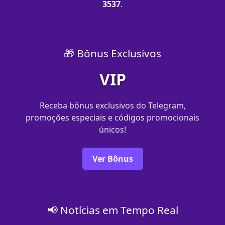
3537
.
🎁 Bônus Exclusivos
VIP
Receba bônus exclusivos do Telegram,
promoções especiais e códigos promocionais
únicos!
Ver Bônus
📢 Notícias em Tempo Real