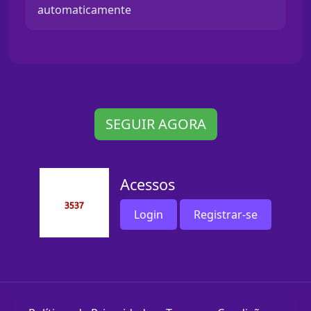
automaticamente
SEGUIR AGORA
Acessos
Login
Registrar-se