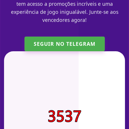
tem acesso a promoções incríveis e uma
experiência de jogo inigualável. Junte-se aos
vencedores agora!
SEGUIR NO TELEGRAM