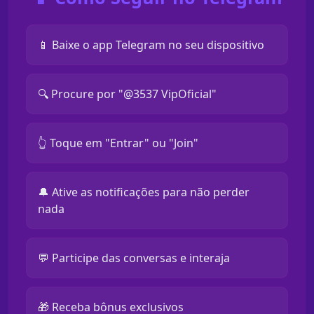
📱 Baixe o app Telegram no seu dispositivo
🔍 Procure por "@3537 VipOficial"
👆 Toque em "Entrar" ou "Join"
🔔 Ative as notificações para não perder
nada
💬 Participe das conversas e interaja
🎁 Receba bônus exclusivos