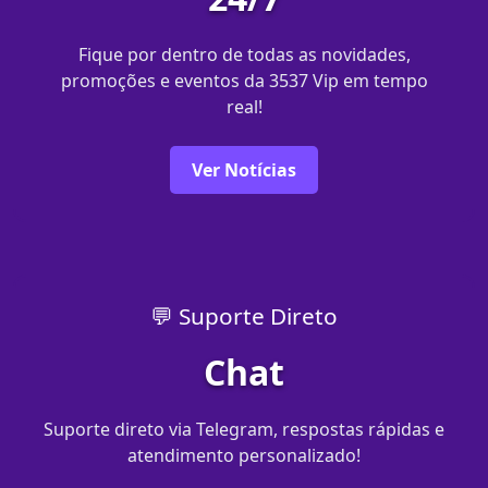
Fique por dentro de todas as novidades,
promoções e eventos da 3537 Vip em tempo
real!
Ver Notícias
💬 Suporte Direto
Chat
Suporte direto via Telegram, respostas rápidas e
atendimento personalizado!