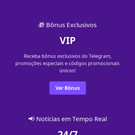
🎁 Bônus Exclusivos
VIP
Receba bônus exclusivos do Telegram,
promoções especiais e códigos promocionais
únicos!
Ver Bônus
📢 Notícias em Tempo Real
24/7