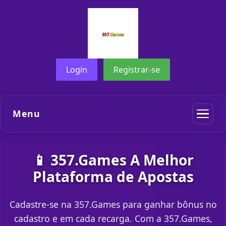
Login
Registrar-se
Menu
📱 357.Games A Melhor
Plataforma de Apostas
Cadastre-se na 357.Games para ganhar bônus no
cadastro e em cada recarga. Com a 357.Games,