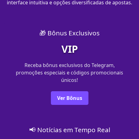
interface intuitiva e opções diversificadas de apostas.
🎁 Bônus Exclusivos
VIP
Receba bônus exclusivos do Telegram,
promoções especiais e códigos promocionais
únicos!
Ver Bônus
📢 Notícias em Tempo Real