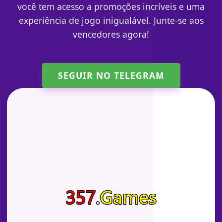
você tem acesso a promoções incríveis e uma
experiência de jogo inigualável. Junte-se aos
vencedores agora!
SEGUIR NO TELEGRAM