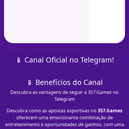
📱 Canal Oficial no Telegram!
📱 Benefícios do Canal
Descubra as vantagens de seguir a 357.Games no
Telegram
Descubra como as apostas esportivas no
357.Games
oferecem uma emocionante combinação de
entretenimento e oportunidades de ganhos, com uma