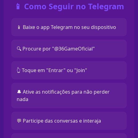
📱 Como Seguir no Telegram
📱 Baixe o app Telegram no seu dispositivo
🔍 Procure por "@36GameOficial"
👆 Toque em "Entrar" ou "Join"
🔔 Ative as notificações para não perder
nada
💬 Participe das conversas e interaja