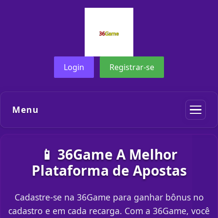
Login
Registrar-se
Menu
📱 36Game A Melhor
Plataforma de Apostas
Cadastre-se na 36Game para ganhar bônus no
cadastro e em cada recarga. Com a 36Game, você