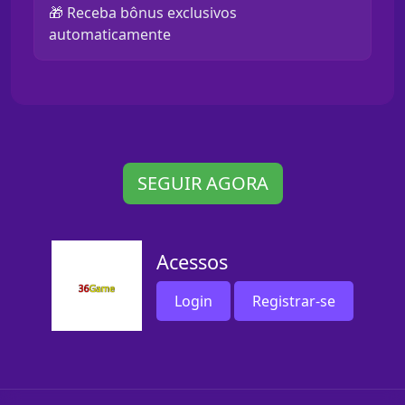
🎁 Receba bônus exclusivos
automaticamente
SEGUIR AGORA
Acessos
Login
Registrar-se