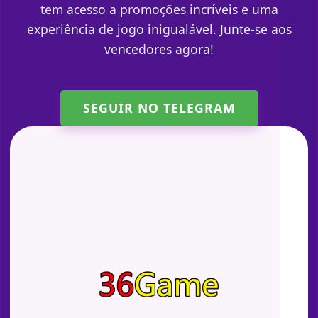
tem acesso a promoções incríveis e uma
experiência de jogo inigualável. Junte-se aos
vencedores agora!
SEGUIR NO TELEGRAM