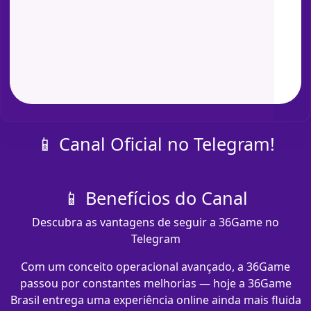
📱 Canal Oficial no Telegram!
📱 Benefícios do Canal
Descubra as vantagens de seguir a 36Game no
Telegram
Com um conceito operacional avançado, a 36Game
passou por constantes melhorias — hoje a 36Game
Brasil entrega uma experiência online ainda mais fluida