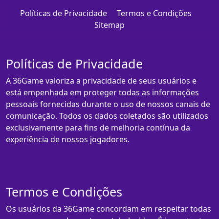
Políticas de Privacidade
Termos e Condições
Sitemap
Políticas de Privacidade
A 36Game valoriza a privacidade de seus usuários e
está empenhada em proteger todas as informações
pessoais fornecidas durante o uso de nossos canais de
comunicação. Todos os dados coletados são utilizados
exclusivamente para fins de melhoria contínua da
experiência de nossos jogadores.
Termos e Condições
Os usuários da 36Game concordam em respeitar todas