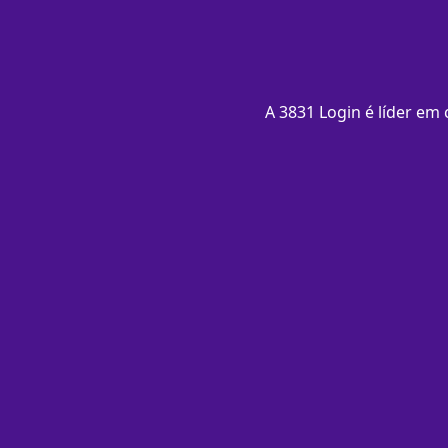
A 3831 Login é líder e
🎁 Bônus Exclu
VIP
Receba bônus exclusivos do Telegra
e códigos promocionai
Ver Bônus