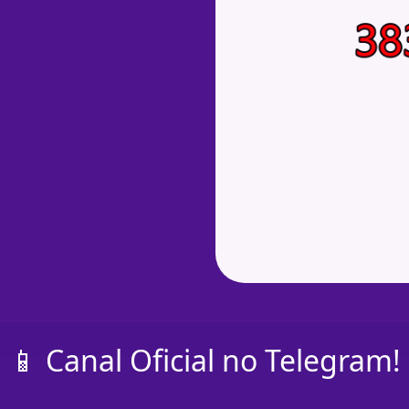
📱 Canal Oficial no Telegram!