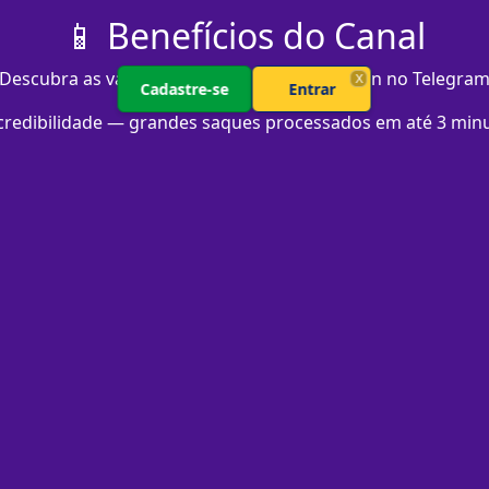
📱 Benefícios do Canal
Descubra as vantagens de seguir a 3831 Login no Telegra
X
Cadastre-se
Entrar
m credibilidade — grandes saques processados em até 3 min
sivos
📢 Notí
m, promoções especiais
Fique por dentro d
s únicos!
eventos da 