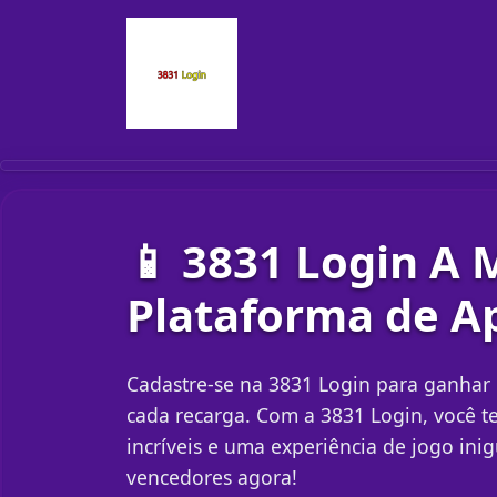
📱 3831 Login A 
Plataforma de A
Cadastre-se na 3831 Login para ganhar
cada recarga. Com a 3831 Login, você 
incríveis e uma experiência de jogo inig
vencedores agora!