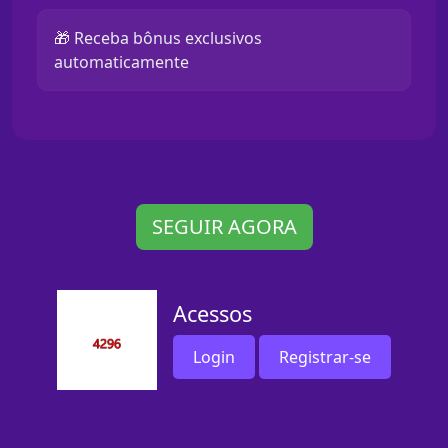
🎁 Receba bônus exclusivos
automaticamente
SEGUIR AGORA
Acessos
Login
Registrar-se