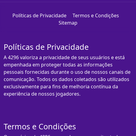
Políticas de Privacidade
Termos e Condições
Sitemap
Políticas de Privacidade
A 4296 valoriza a privacidade de seus usuários e está
empenhada em proteger todas as informações
pessoais fornecidas durante o uso de nossos canais de
comunicação. Todos os dados coletados são utilizados
exclusivamente para fins de melhoria contínua da
experiência de nossos jogadores.
Termos e Condições