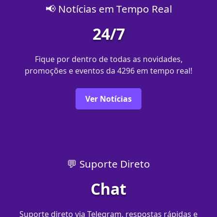
📢 Notícias em Tempo Real
24/7
Fique por dentro de todas as novidades,
promoções e eventos da 4296 em tempo real!
Ver Notícias
💬 Suporte Direto
Chat
Suporte direto via Telegram, respostas rápidas e