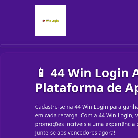
📱 44 Win Login 
Plataforma de A
Cadastre-se na 44 Win Login para ganh
em cada recarga. Com a 44 Win Login, 
promoções incríveis e uma experiência d
Junte-se aos vencedores agora!