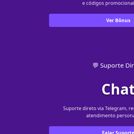
e códigos promocionai
Ver Bônus
💬 Suporte Di
Cha
Suporte direto via Telegram, r
atendimento persona
Falar Suport