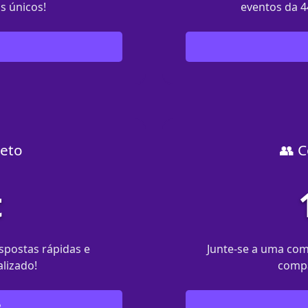
s únicos!
eventos da 4
reto
👥 
t
espostas rápidas e
Junte-se a uma com
lizado!
compa
e