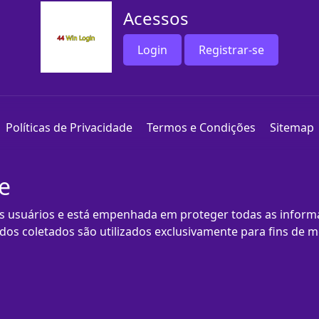
Acessos
Login
Registrar-se
Políticas de Privacidade
Termos e Condições
Sitemap
de
eus usuários e está empenhada em proteger todas as inform
os coletados são utilizados exclusivamente para fins de m