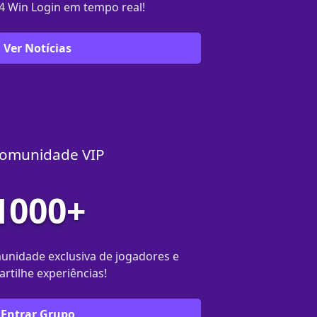
4 Win Login em tempo real!
Ver Notícias
Comunidade VIP
1000+
unidade exclusiva de jogadores e
rtilhe experiências!
Entrar Grupo