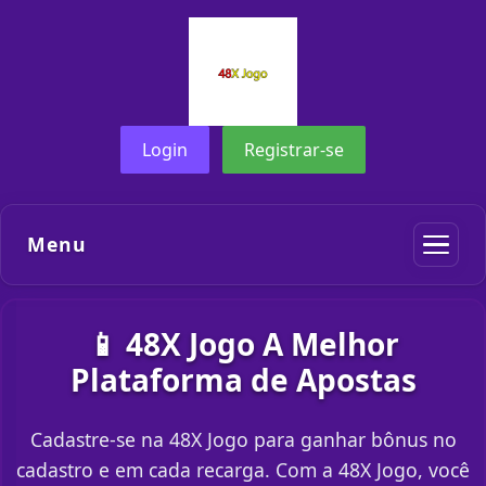
Login
Registrar-se
Menu
📱 48X Jogo A Melhor
Plataforma de Apostas
Cadastre-se na 48X Jogo para ganhar bônus no
cadastro e em cada recarga. Com a 48X Jogo, você