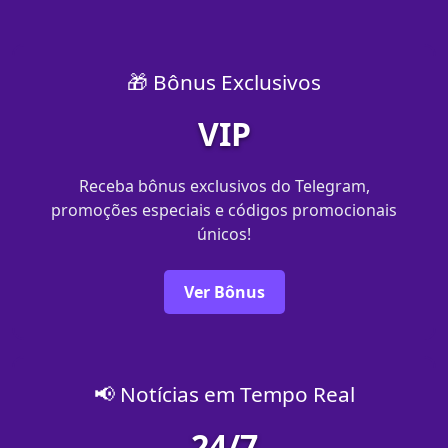
🎁 Bônus Exclusivos
VIP
Receba bônus exclusivos do Telegram,
promoções especiais e códigos promocionais
únicos!
Ver Bônus
📢 Notícias em Tempo Real
24/7