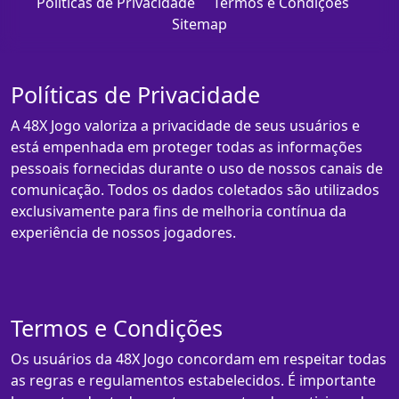
Políticas de Privacidade
Termos e Condições
Sitemap
Políticas de Privacidade
A 48X Jogo valoriza a privacidade de seus usuários e
está empenhada em proteger todas as informações
pessoais fornecidas durante o uso de nossos canais de
comunicação. Todos os dados coletados são utilizados
exclusivamente para fins de melhoria contínua da
experiência de nossos jogadores.
Termos e Condições
Os usuários da 48X Jogo concordam em respeitar todas
as regras e regulamentos estabelecidos. É importante