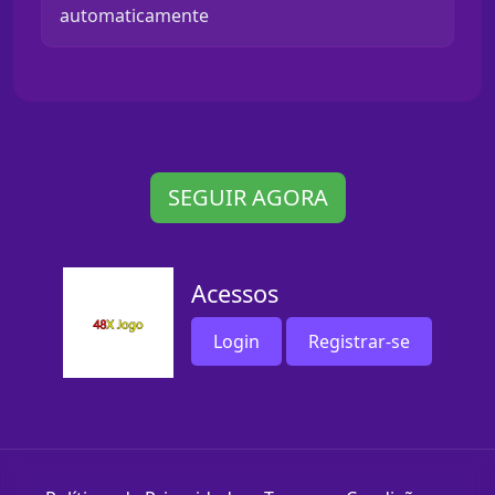
automaticamente
SEGUIR AGORA
Acessos
Login
Registrar-se