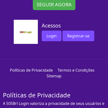
SEGUIR AGORA
Acessos
Login
Registrar-se
Políticas de Privacidade
Termos e Condições
Sitemap
Políticas de Privacidade
A 505Brl Login valoriza a privacidade de seus usuários e