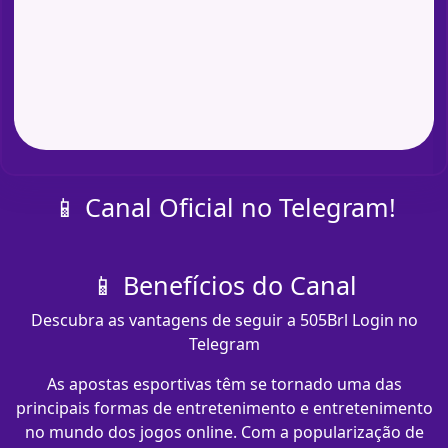
📱 Canal Oficial no Telegram!
📱 Benefícios do Canal
Descubra as vantagens de seguir a 505Brl Login no
Telegram
As apostas esportivas têm se tornado uma das
principais formas de entretenimento e entretenimento
no mundo dos jogos online. Com a popularização de