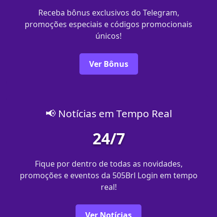
Receba bônus exclusivos do Telegram,
promoções especiais e códigos promocionais
únicos!
Ver Bônus
📢 Notícias em Tempo Real
24/7
Fique por dentro de todas as novidades,
promoções e eventos da 505Brl Login em tempo
real!
Ver Notícias