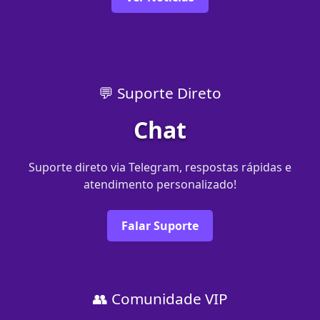
💬 Suporte Direto
Chat
Suporte direto via Telegram, respostas rápidas e
atendimento personalizado!
Falar Suporte
👥 Comunidade VIP