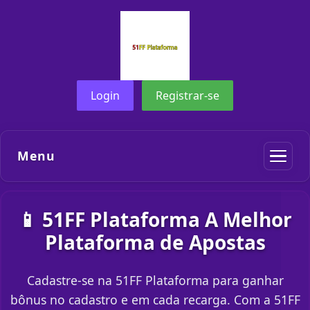
Login
Registrar-se
Menu
📱 51FF Plataforma A Melhor
Plataforma de Apostas
Cadastre-se na 51FF Plataforma para ganhar
bônus no cadastro e em cada recarga. Com a 51FF