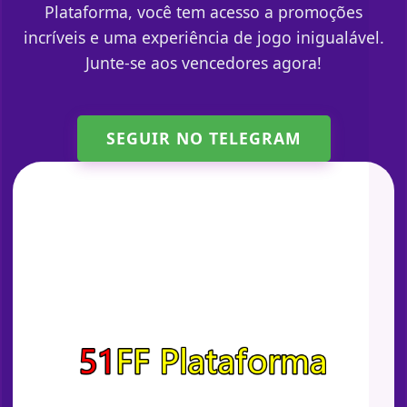
Plataforma, você tem acesso a promoções
incríveis e uma experiência de jogo inigualável.
Junte-se aos vencedores agora!
SEGUIR NO TELEGRAM