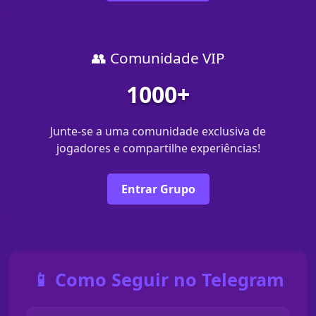
👥 Comunidade VIP
1000+
Junte-se a uma comunidade exclusiva de
jogadores e compartilhe experiências!
Entrar Grupo
📱 Como Seguir no Telegram