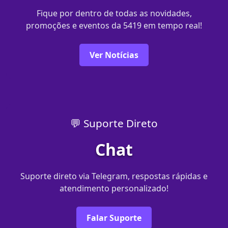
Fique por dentro de todas as novidades,
promoções e eventos da 5419 em tempo real!
Ver Notícias
💬 Suporte Direto
Chat
Suporte direto via Telegram, respostas rápidas e
atendimento personalizado!
Falar Suporte