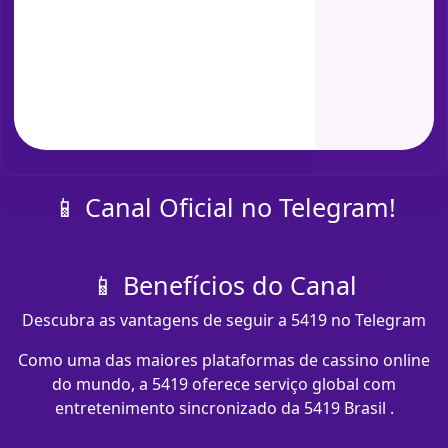
📱 Canal Oficial no Telegram!
📱 Benefícios do Canal
Descubra as vantagens de seguir a 5419 no Telegram
Como uma das maiores plataformas de cassino online
do mundo, a 5419 oferece serviço global com
entretenimento sincronizado da 5419 Brasil .