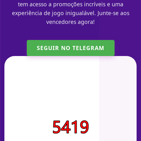
tem acesso a promoções incríveis e uma
experiência de jogo inigualável. Junte-se aos
vencedores agora!
SEGUIR NO TELEGRAM