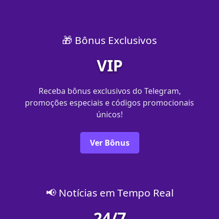
🎁 Bônus Exclusivos
VIP
Receba bônus exclusivos do Telegram,
promoções especiais e códigos promocionais
únicos!
Ver Bônus
📢 Notícias em Tempo Real
24/7