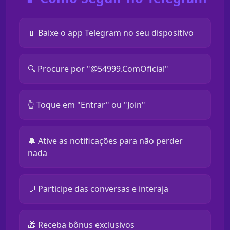
📱 Baixe o app Telegram no seu dispositivo
🔍 Procure por "@54999.ComOficial"
👆 Toque em "Entrar" ou "Join"
🔔 Ative as notificações para não perder
nada
💬 Participe das conversas e interaja
🎁 Receba bônus exclusivos