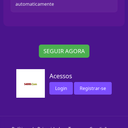
automaticamente
SEGUIR AGORA
Acessos
Login
Registrar-se