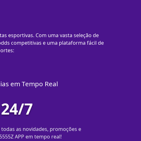
tas esportivas. Com uma vasta seleção de
dds competitivas e uma plataforma fácil de
ortes:
cias em Tempo Real
24/7
e todas as novidades, promoções e
 5555Z APP em tempo real!