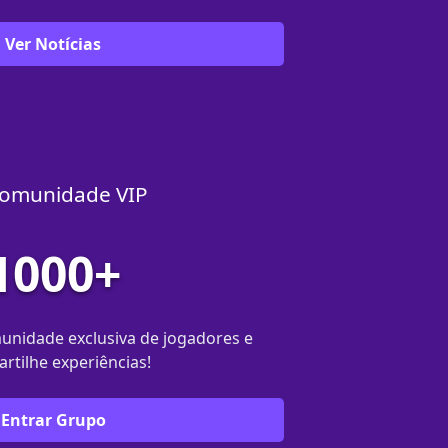
Ver Notícias
Comunidade VIP
1000+
unidade exclusiva de jogadores e
rtilhe experiências!
Entrar Grupo