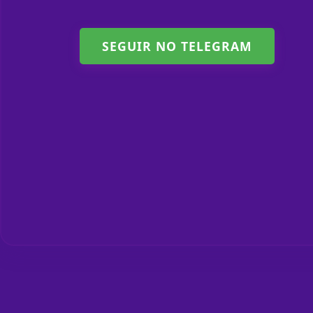
SEGUIR NO TELEGRAM