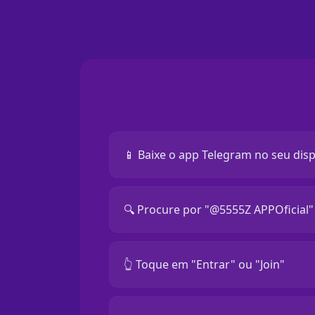
📱 Baixe o app Telegram no seu disp
🔍 Procure por "@5555Z APPOficial"
👆 Toque em "Entrar" ou "Join"