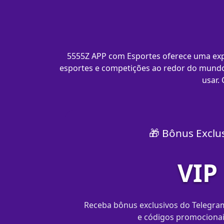
5555Z APP com​ Esportes oferece uma exp
esportes e competições ao redor do mundo,
usar.
🎁 Bônus Exclu
VIP
Receba bônus exclusivos do Telegra
e códigos promocionai