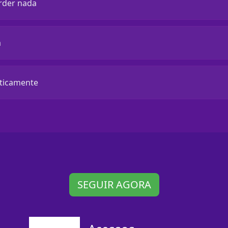
erder nada
a
aticamente
SEGUIR AGORA