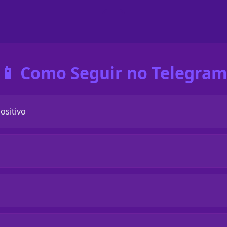
📱 Como Seguir no Telegram
ositivo