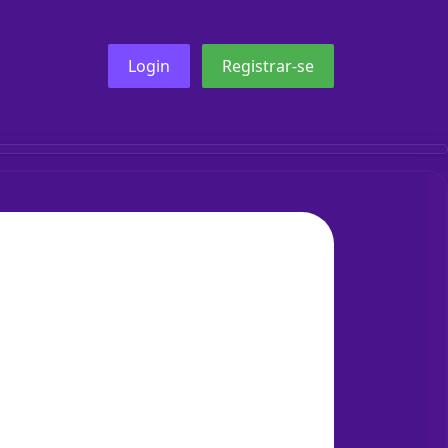
Login
Registrar-se