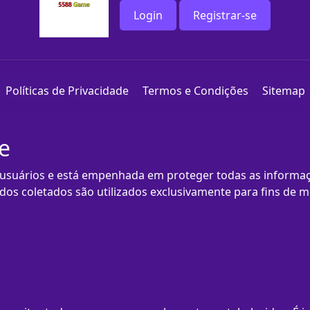
Login
Registrar-se
Políticas de Privacidade
Termos e Condições
Sitemap
de
s usuários e está empenhada em proteger todas as informaç
os coletados são utilizados exclusivamente para fins de m