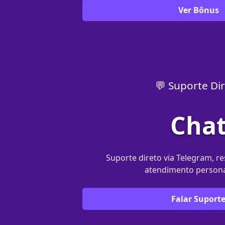
Ver Bônus
💬 Suporte Di
Cha
Suporte direto via Telegram, r
atendimento persona
Falar Suport