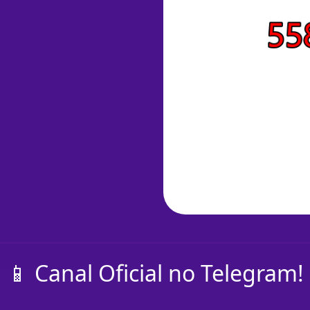
📱 Canal Oficial no Telegram!