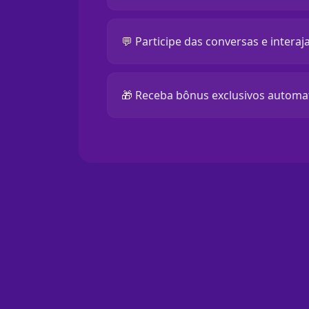
💬 Participe das conversas e interaj
🎁 Receba bônus exclusivos autom