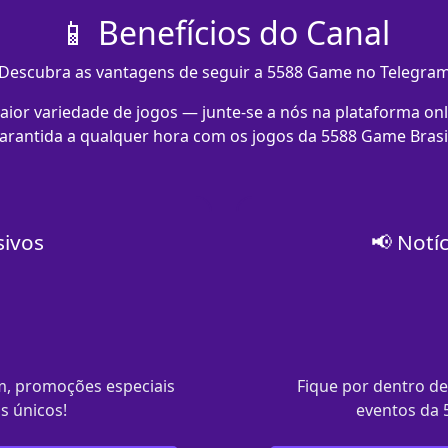
📱 Benefícios do Canal
Descubra as vantagens de seguir a 5588 Game no Telegra
aior variedade de jogos — junte-se a nós na plataforma on
arantida a qualquer hora com os jogos da 5588 Game Brasil
sivos
📢 Notí
m, promoções especiais
Fique por dentro d
s únicos!
eventos da 