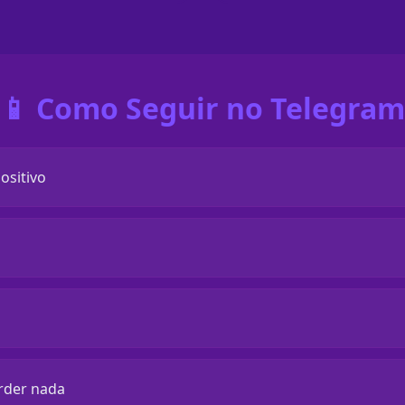
📱 Como Seguir no Telegram
ositivo
erder nada