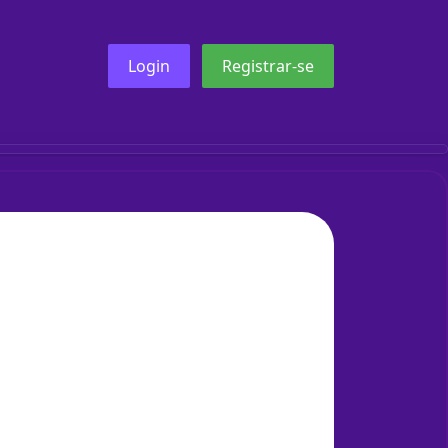
Login
Registrar-se