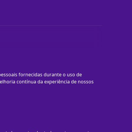
pessoais fornecidas durante o uso de
elhoria contínua da experiência de nossos