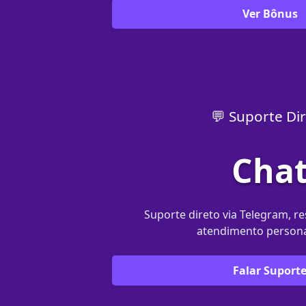
Ver Bônus
💬 Suporte Di
Cha
Suporte direto via Telegram, r
atendimento persona
Falar Suport