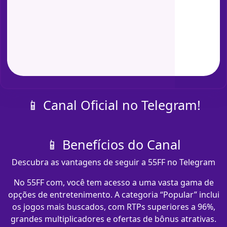
📱 Canal Oficial no Telegram!
📱 Benefícios do Canal
Descubra as vantagens de seguir a 55FF no Telegram
No 55FF com​, você tem acesso a uma vasta gama de
opções de entretenimento. A categoria “Popular” inclui
os jogos mais buscados, com RTPs superiores a 96%,
grandes multiplicadores e ofertas de bônus atrativas.