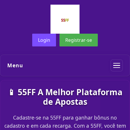
Login
Registrar-se
Menu
📱 55FF A Melhor Plataforma
de Apostas
Cadastre-se na 55FF para ganhar bônus no
cadastro e em cada recarga. Com a 55FF, você tem