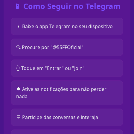
📱 Como Seguir no Telegram
📱 Baixe o app Telegram no seu dispositivo
🔍 Procure por "@55FFOficial"
👆 Toque em "Entrar" ou "Join"
🔔 Ative as notificações para não perder
nada
💬 Participe das conversas e interaja