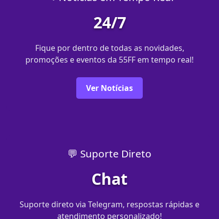
24/7
Fique por dentro de todas as novidades,
promoções e eventos da 55FF em tempo real!
Ver Notícias
💬 Suporte Direto
Chat
Suporte direto via Telegram, respostas rápidas e
atendimento personalizado!