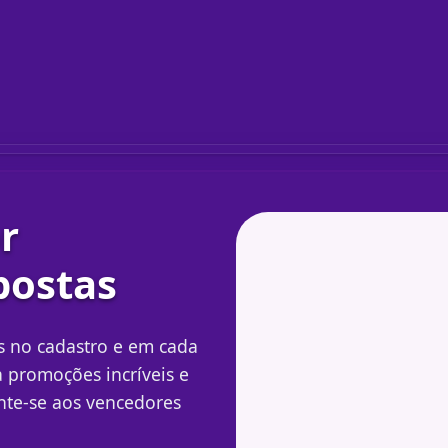
r
postas
 no cadastro e em cada
 promoções incríveis e
unte-se aos vencedores