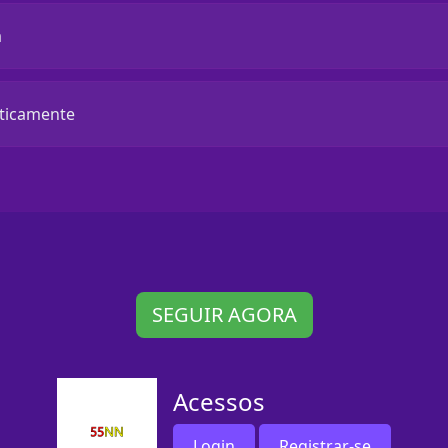
a
aticamente
SEGUIR AGORA
Acessos
Login
Registrar-se