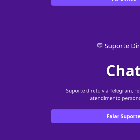
💬 Suporte Di
Cha
Suporte direto via Telegram, r
atendimento persona
Falar Suport