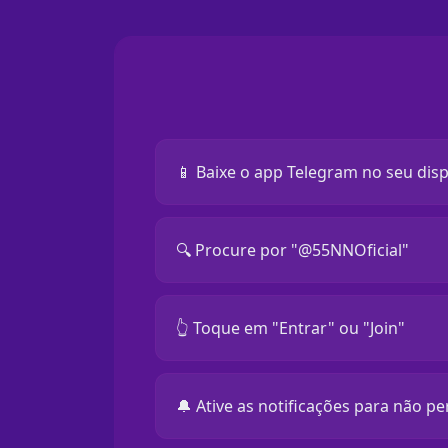
📱 Baixe o app Telegram no seu disp
🔍 Procure por "@55NNOficial"
👆 Toque em "Entrar" ou "Join"
🔔 Ative as notificações para não p