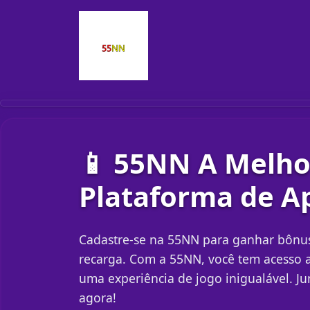
📱 55NN A Melho
Plataforma de A
Cadastre-se na 55NN para ganhar bônus
recarga. Com a 55NN, você tem acesso a
uma experiência de jogo inigualável. J
agora!