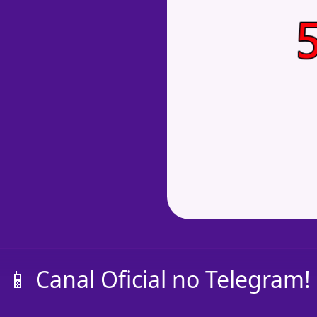
📱 Canal Oficial no Telegram!