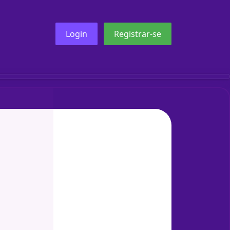
Login
Registrar-se