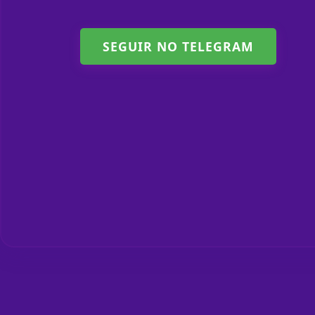
SEGUIR NO TELEGRAM