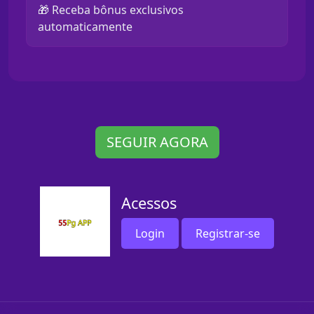
🎁 Receba bônus exclusivos
automaticamente
SEGUIR AGORA
Acessos
Login
Registrar-se