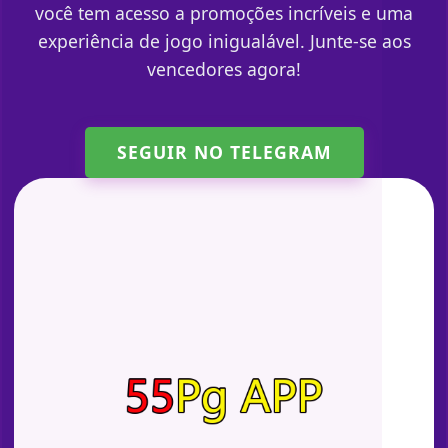
você tem acesso a promoções incríveis e uma
experiência de jogo inigualável. Junte-se aos
vencedores agora!
SEGUIR NO TELEGRAM