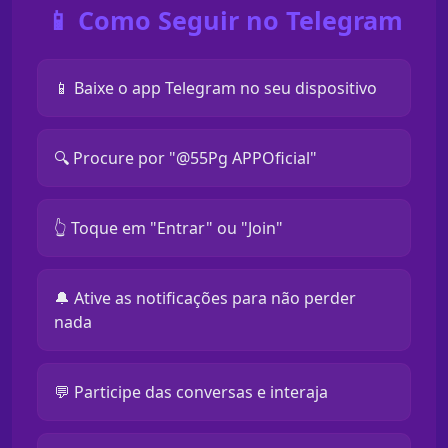
📱 Como Seguir no Telegram
📱 Baixe o app Telegram no seu dispositivo
🔍 Procure por "@55Pg APPOficial"
👆 Toque em "Entrar" ou "Join"
🔔 Ative as notificações para não perder
nada
💬 Participe das conversas e interaja