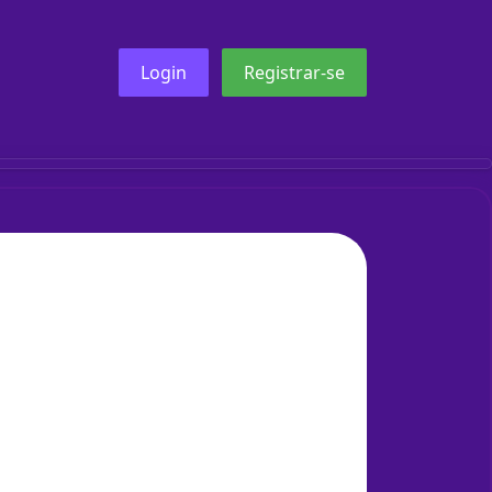
Login
Registrar-se