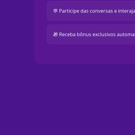
💬 Participe das conversas e interaj
🎁 Receba bônus exclusivos autom