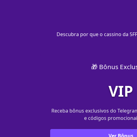
Descubra por que o cassino da 5FF
🎁 Bônus Exclu
VIP
Receba bônus exclusivos do Telegra
e códigos promocionai
Ver Bônus