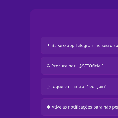
📱 Baixe o app Telegram no seu disp
🔍 Procure por "@5FFOficial"
👆 Toque em "Entrar" ou "Join"
🔔 Ative as notificações para não p