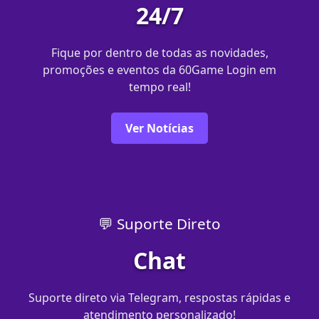
24/7
Fique por dentro de todas as novidades,
promoções e eventos da 60Game Login em
tempo real!
Ver Notícias
💬 Suporte Direto
Chat
Suporte direto via Telegram, respostas rápidas e
atendimento personalizado!