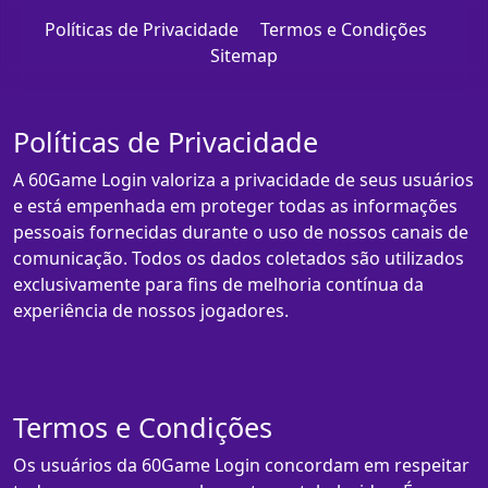
Políticas de Privacidade
Termos e Condições
Sitemap
Políticas de Privacidade
A 60Game Login valoriza a privacidade de seus usuários
e está empenhada em proteger todas as informações
pessoais fornecidas durante o uso de nossos canais de
comunicação. Todos os dados coletados são utilizados
exclusivamente para fins de melhoria contínua da
experiência de nossos jogadores.
Termos e Condições
Os usuários da 60Game Login concordam em respeitar