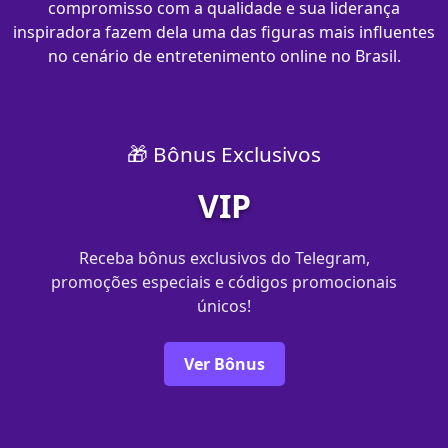
compromisso com a qualidade e sua liderança
inspiradora fazem dela uma das figuras mais influentes
no cenário de entretenimento online no Brasil.
🎁 Bônus Exclusivos
VIP
Receba bônus exclusivos do Telegram,
promoções especiais e códigos promocionais
únicos!
Ver Bônus