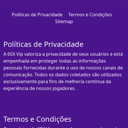
Políticas de Privacidade
Termos e Condições
Sitemap
Políticas de Privacidade
A 65X Vip valoriza a privacidade de seus usuários e está
empenhada em proteger todas as informações
pessoais fornecidas durante o uso de nossos canais de
comunicação. Todos os dados coletados são utilizados
exclusivamente para fins de melhoria contínua da
experiência de nossos jogadores.
Termos e Condições