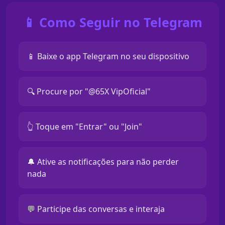
📱 Como Seguir no Telegram
📱 Baixe o app Telegram no seu dispositivo
🔍 Procure por "@65X VipOficial"
👆 Toque em "Entrar" ou "Join"
🔔 Ative as notificações para não perder
nada
💬 Participe das conversas e interaja