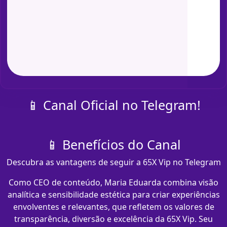
📱 Canal Oficial no Telegram!
📱 Benefícios do Canal
Descubra as vantagens de seguir a 65X Vip no Telegram
Como CEO de conteúdo, Maria Eduarda combina visão
analítica e sensibilidade estética para criar experiências
envolventes e relevantes, que refletem os valores de
transparência, diversão e excelência da 65X Vip. Seu