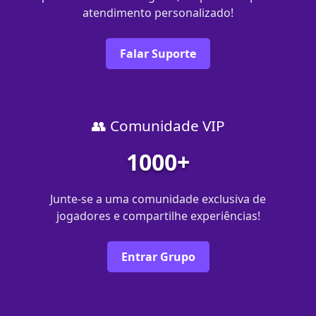
atendimento personalizado!
Falar Suporte
👥 Comunidade VIP
1000+
Junte-se a uma comunidade exclusiva de
jogadores e compartilhe experiências!
Entrar Grupo