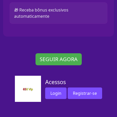
🎁 Receba bônus exclusivos
automaticamente
SEGUIR AGORA
Acessos
Login
Registrar-se