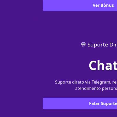
Ver Bônus
💬 Suporte Di
Cha
Suporte direto via Telegram, r
atendimento persona
Falar Suport