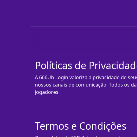
Políticas de Privacida
A 666Ub Login valoriza a privacidade de se
nossos canais de comunicação. Todos os dad
jogadores.
Termos e Condições