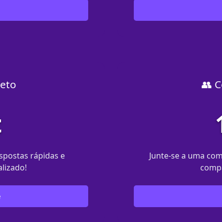
reto
👥 
t
espostas rápidas e
Junte-se a uma com
lizado!
compa
e