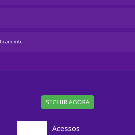
a
aticamente
SEGUIR AGORA
Acessos