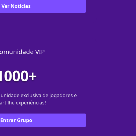
Ver Notícias
Comunidade VIP
1000+
unidade exclusiva de jogadores e
rtilhe experiências!
Entrar Grupo