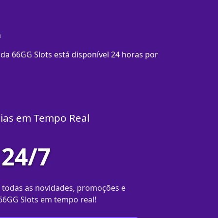
m
da 66GG Slots está disponível 24 horas por
cias em Tempo Real
24/7
e todas as novidades, promoções e
66GG Slots em tempo real!