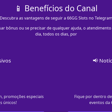
📱 Benefícios do Canal
Descubra as vantagens de seguir a 66GG Slots no Telegra
sar bônus ou se precisar de qualquer ajuda, o atendimento 
dia, todos os dias, por
sivos
📢 Notí
m, promoções especiais
Fique por dentro d
s únicos!
eventos da 