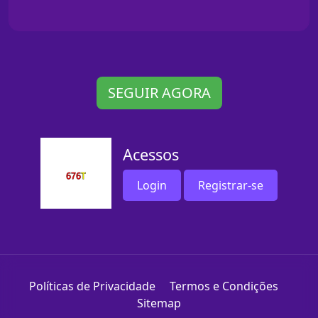
SEGUIR AGORA
Acessos
Login
Registrar-se
Políticas de Privacidade
Termos e Condições
Sitemap