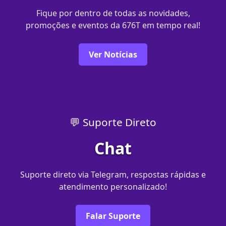
Fique por dentro de todas as novidades,
promoções e eventos da 676T em tempo real!
Ver Notícias
💬 Suporte Direto
Chat
Suporte direto via Telegram, respostas rápidas e
atendimento personalizado!
Falar Suporte