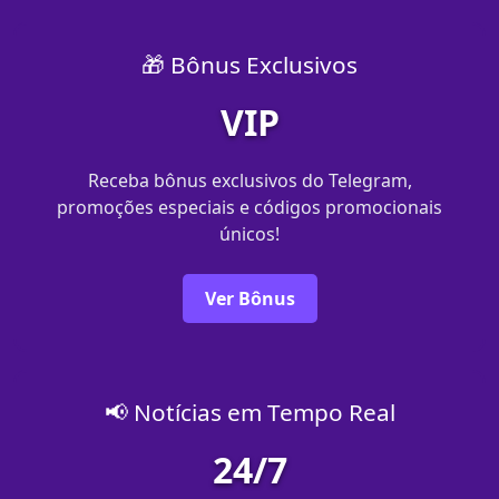
🎁 Bônus Exclusivos
VIP
Receba bônus exclusivos do Telegram,
promoções especiais e códigos promocionais
únicos!
Ver Bônus
📢 Notícias em Tempo Real
24/7