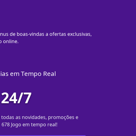
us de boas-vindas a ofertas exclusivas,
 online.
cias em Tempo Real
24/7
e todas as novidades, promoções e
 678 Jogo em tempo real!