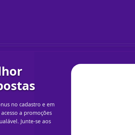
lhor
postas
ônus no cadastro e em
m acesso a promoções
ualável. Junte-se aos