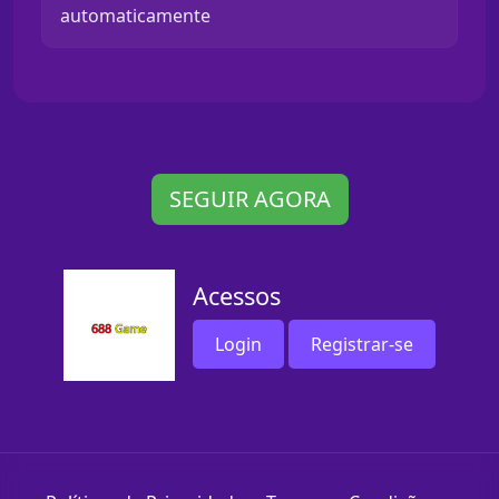
automaticamente
SEGUIR AGORA
Acessos
Login
Registrar-se