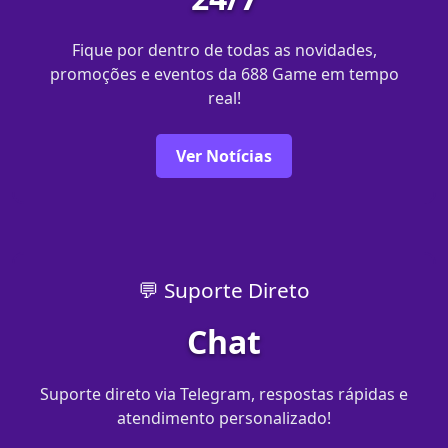
Fique por dentro de todas as novidades,
promoções e eventos da 688 Game em tempo
real!
Ver Notícias
💬 Suporte Direto
Chat
Suporte direto via Telegram, respostas rápidas e
atendimento personalizado!