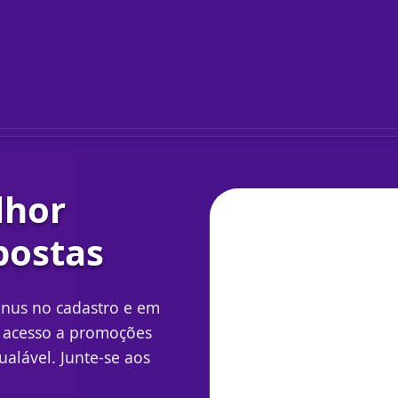
lhor
postas
nus no cadastro e em
 acesso a promoções
ualável. Junte-se aos