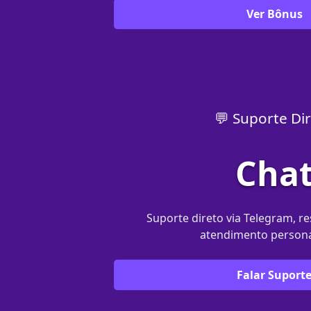
Ver Bônus
💬 Suporte Di
Cha
Suporte direto via Telegram, r
atendimento persona
Falar Suport