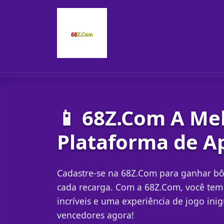
📱 68Z.Com A Me
Plataforma de A
Cadastre-se na 68Z.Com para ganhar bô
cada recarga. Com a 68Z.Com, você tem
incríveis e uma experiência de jogo inig
vencedores agora!