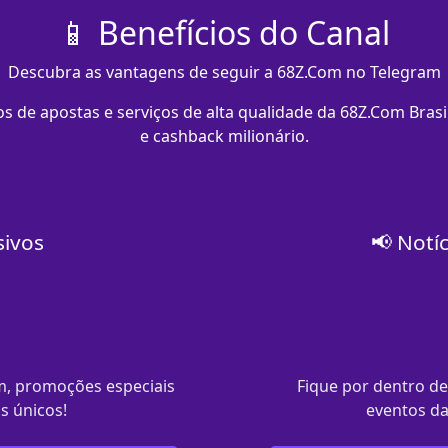
📱 Benefícios do Canal
Descubra as vantagens de seguir a 68Z.Com no Telegram
de apostas e serviços de alta qualidade da 68Z.Com Brasil 
e cashback milionário.
sivos
📢 Notí
m, promoções especiais
Fique por dentro d
s únicos!
eventos da