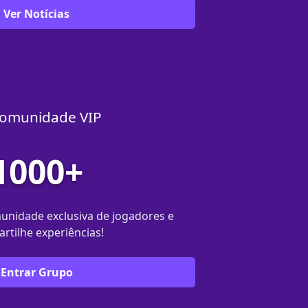
Ver Notícias
Comunidade VIP
1000+
unidade exclusiva de jogadores e
rtilhe experiências!
Entrar Grupo