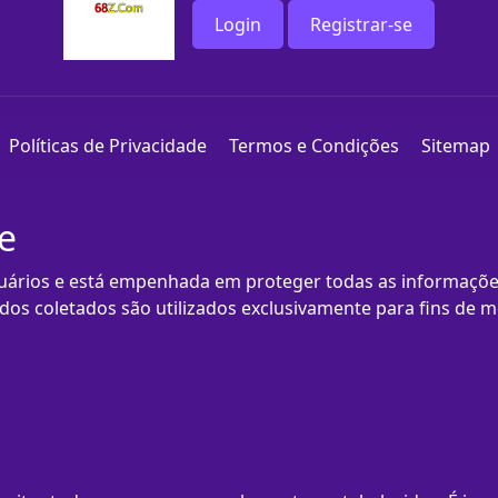
Login
Registrar-se
Políticas de Privacidade
Termos e Condições
Sitemap
de
suários e está empenhada em proteger todas as informaçõe
os coletados são utilizados exclusivamente para fins de m