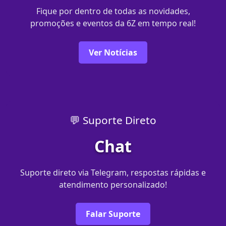
Fique por dentro de todas as novidades,
promoções e eventos da 6Z em tempo real!
Ver Notícias
💬 Suporte Direto
Chat
Suporte direto via Telegram, respostas rápidas e
atendimento personalizado!
Falar Suporte