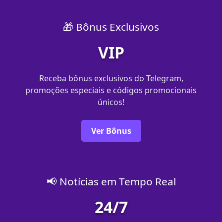
🎁 Bônus Exclusivos
VIP
Receba bônus exclusivos do Telegram,
promoções especiais e códigos promocionais
únicos!
Ver Bônus
📢 Notícias em Tempo Real
24/7