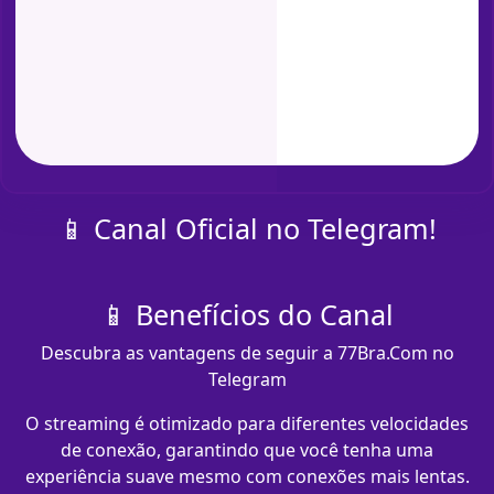
📱 Canal Oficial no Telegram!
📱 Benefícios do Canal
Descubra as vantagens de seguir a 77Bra.Com no
Telegram
O streaming é otimizado para diferentes velocidades
de conexão, garantindo que você tenha uma
experiência suave mesmo com conexões mais lentas.