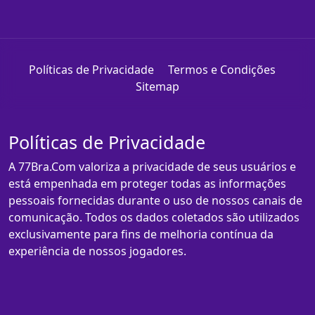
Políticas de Privacidade
Termos e Condições
Sitemap
Políticas de Privacidade
A 77Bra.Com valoriza a privacidade de seus usuários e
está empenhada em proteger todas as informações
pessoais fornecidas durante o uso de nossos canais de
comunicação. Todos os dados coletados são utilizados
exclusivamente para fins de melhoria contínua da
experiência de nossos jogadores.