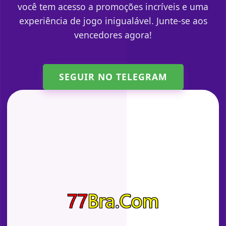
você tem acesso a promoções incríveis e uma
experiência de jogo inigualável. Junte-se aos
vencedores agora!
SEGUIR NO TELEGRAM