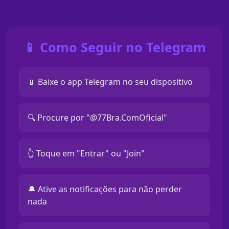
📱 Como Seguir no Telegram
📱 Baixe o app Telegram no seu dispositivo
🔍 Procure por "@77Bra.ComOficial"
👆 Toque em "Entrar" ou "Join"
🔔 Ative as notificações para não perder
nada