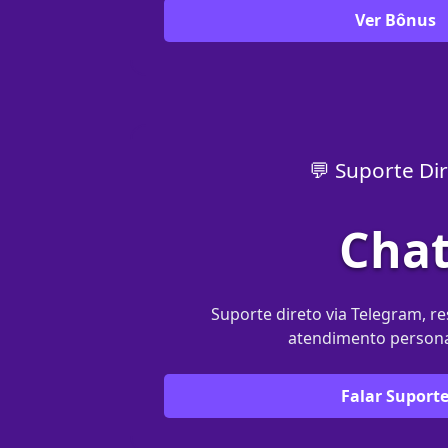
Ver Bônus
💬 Suporte Di
Cha
Suporte direto via Telegram, r
atendimento persona
Falar Suport