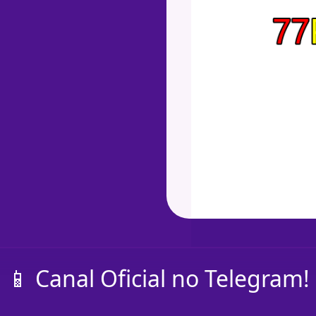
📱 Canal Oficial no Telegram!