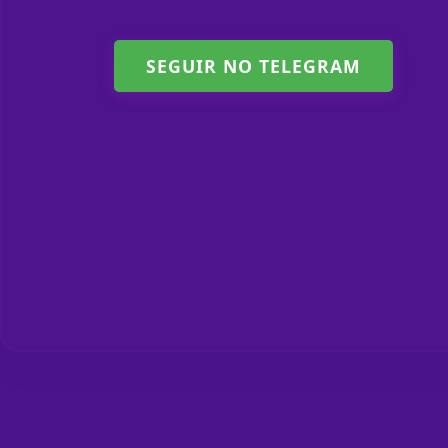
SEGUIR NO TELEGRAM