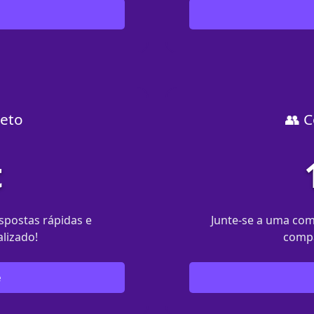
reto
👥 
t
espostas rápidas e
Junte-se a uma com
lizado!
compa
e