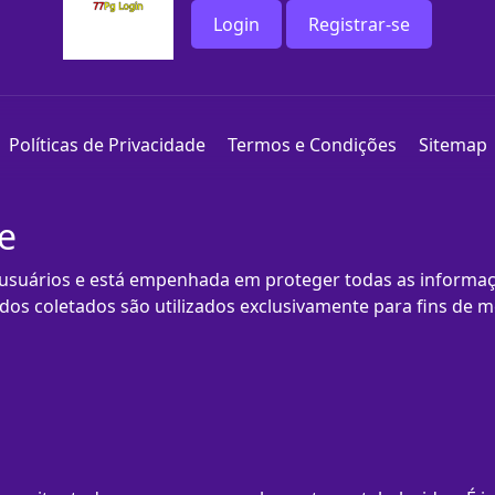
Login
Registrar-se
Políticas de Privacidade
Termos e Condições
Sitemap
de
s usuários e está empenhada em proteger todas as informa
os coletados são utilizados exclusivamente para fins de m