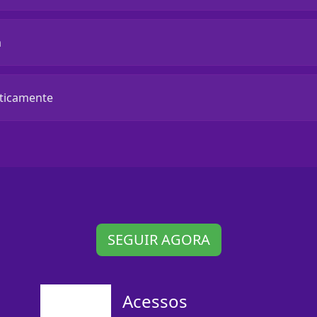
a
aticamente
SEGUIR AGORA
Acessos