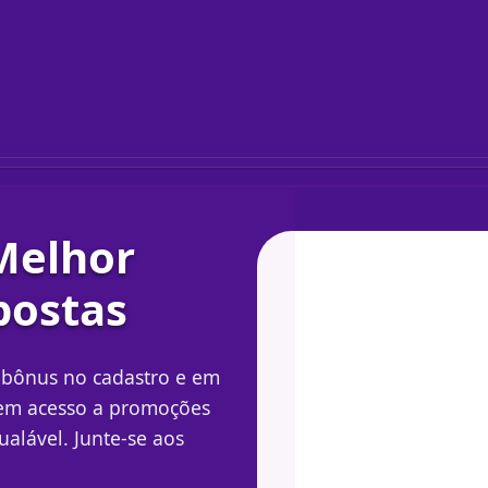
Melhor
postas
 bônus no cadastro e em
tem acesso a promoções
ualável. Junte-se aos