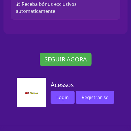
🎁 Receba bônus exclusivos
automaticamente
SEGUIR AGORA
Acessos
Login
Registrar-se