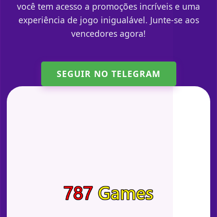
você tem acesso a promoções incríveis e uma
experiência de jogo inigualável. Junte-se aos
vencedores agora!
SEGUIR NO TELEGRAM