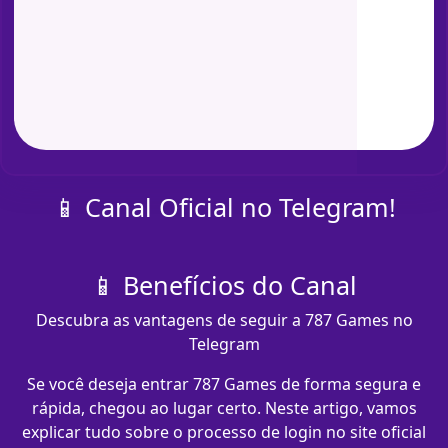
📱 Canal Oficial no Telegram!
📱 Benefícios do Canal
Descubra as vantagens de seguir a 787 Games no
Telegram
Se você deseja entrar 787 Games de forma segura e
rápida, chegou ao lugar certo. Neste artigo, vamos
explicar tudo sobre o processo de login no site oficial