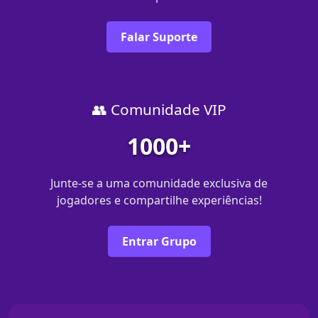
Falar Suporte
👥 Comunidade VIP
1000+
Junte-se a uma comunidade exclusiva de
jogadores e compartilhe experiências!
Entrar Grupo