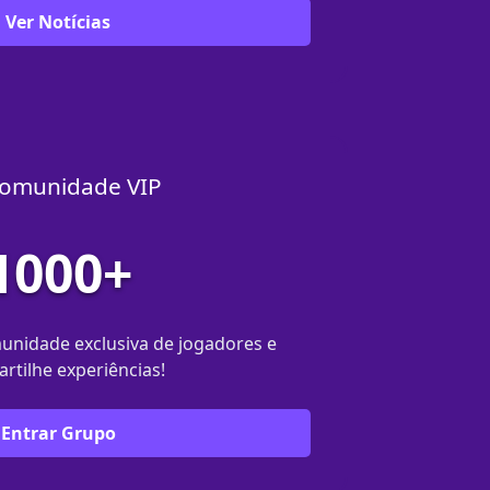
Ver Notícias
Comunidade VIP
1000+
unidade exclusiva de jogadores e
rtilhe experiências!
Entrar Grupo