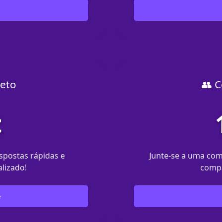
reto
👥 
t
espostas rápidas e
Junte-se a uma com
lizado!
compa
e