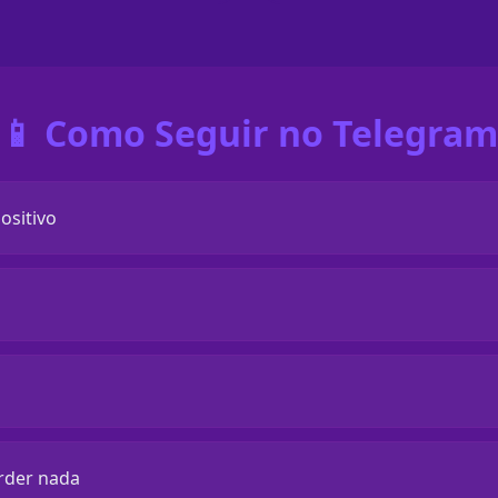
📱 Como Seguir no Telegram
ositivo
erder nada