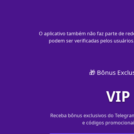
O aplicativo também não faz parte de red
podem ser verificadas pelos usuários
🎁 Bônus Exclu
VIP
Receba bônus exclusivos do Telegra
e códigos promocionai