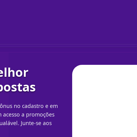
elhor
postas
ônus no cadastro e em
m acesso a promoções
ualável. Junte-se aos