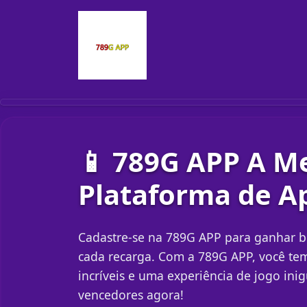
📱 789G APP A M
Plataforma de A
Cadastre-se na 789G APP para ganhar b
cada recarga. Com a 789G APP, você te
incríveis e uma experiência de jogo inig
vencedores agora!