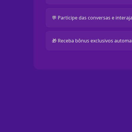
💬 Participe das conversas e interaj
🎁 Receba bônus exclusivos autom