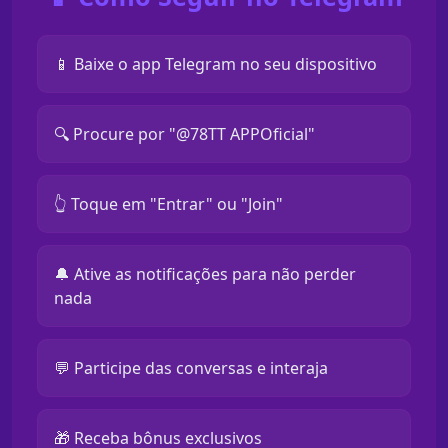
📱 Baixe o app Telegram no seu dispositivo
🔍 Procure por "@78TT APPOficial"
👆 Toque em "Entrar" ou "Join"
🔔 Ative as notificações para não perder
nada
💬 Participe das conversas e interaja
🎁 Receba bônus exclusivos