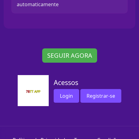
automaticamente
SEGUIR AGORA
Acessos
Login
Registrar-se