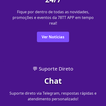
Fique por dentro de todas as novidades,
promoções e eventos da 78TT APP em tempo
real!
Ver Notícias
💬 Suporte Direto
Chat
Suporte direto via Telegram, respostas rápidas e
atendimento personalizado!