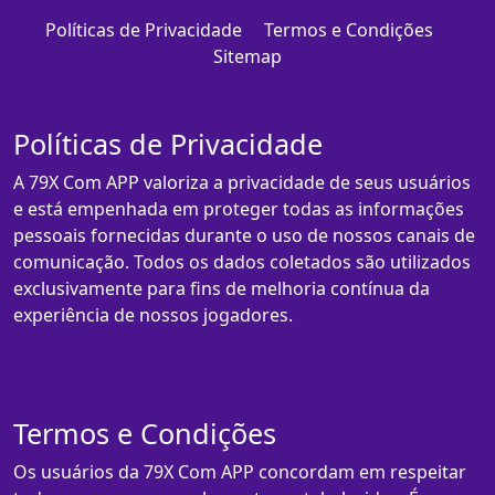
Políticas de Privacidade
Termos e Condições
Sitemap
Políticas de Privacidade
A 79X Com APP valoriza a privacidade de seus usuários
e está empenhada em proteger todas as informações
pessoais fornecidas durante o uso de nossos canais de
comunicação. Todos os dados coletados são utilizados
exclusivamente para fins de melhoria contínua da
experiência de nossos jogadores.
Termos e Condições
Os usuários da 79X Com APP concordam em respeitar