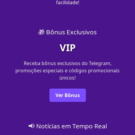
facilidade!
🎁 Bônus Exclusivos
VIP
Receba bônus exclusivos do Telegram,
promoções especiais e códigos promocionais
únicos!
Ver Bônus
📢 Notícias em Tempo Real