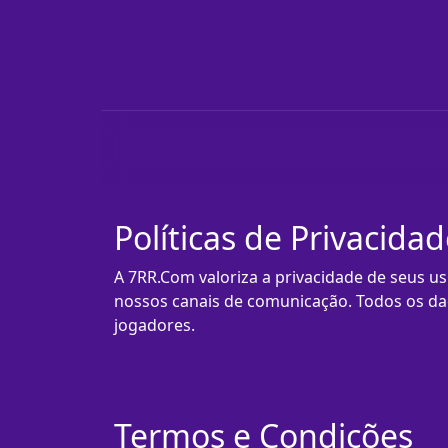
Políticas de Privacida
A 7RR.Com valoriza a privacidade de seus 
nossos canais de comunicação. Todos os dad
jogadores.
Termos e Condições