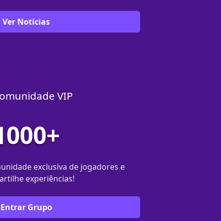
Ver Notícias
Comunidade VIP
1000+
unidade exclusiva de jogadores e
rtilhe experiências!
Entrar Grupo