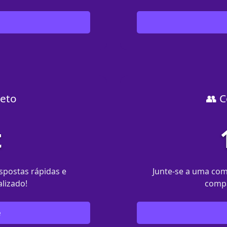
reto
👥 
t
espostas rápidas e
Junte-se a uma com
lizado!
compa
e