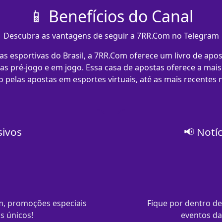
📱 Benefícios do Canal
Descubra as vantagens de seguir a 7RR.Com no Telegram
 esportivas do Brasil, a 7RR.Com oferece um livro de apost
s pré-jogo e em jogo. Essa casa de apostas oferece a mais
o pelas apostas em esportes virtuais, até as mais recentes
sivos
📢 Notí
m, promoções especiais
Fique por dentro d
s únicos!
eventos da