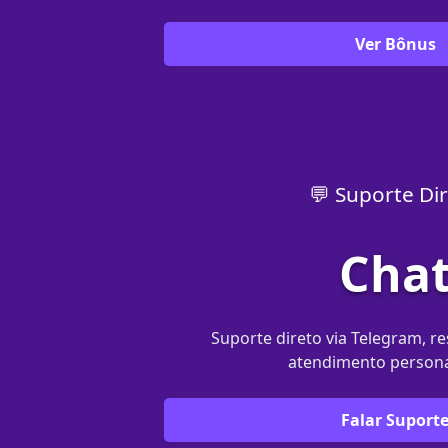
Ver Bônus
💬 Suporte Di
Cha
Suporte direto via Telegram, r
atendimento persona
Falar Suport