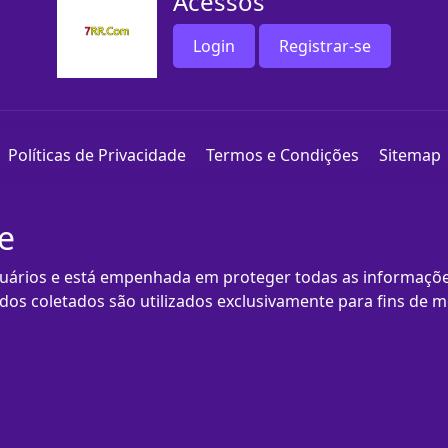
Acessos
Login
Registrar-se
Políticas de Privacidade
Termos e Condições
Sitemap
de
usuários e está empenhada em proteger todas as informaçõe
os coletados são utilizados exclusivamente para fins de m